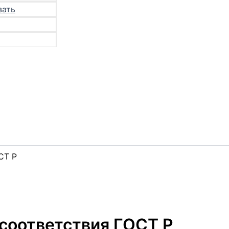
зать
СТ Р
соответствия ГОСТ Р