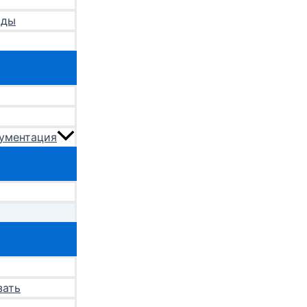
оды
кументация
зать