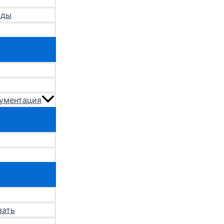
оды
кументация
зать