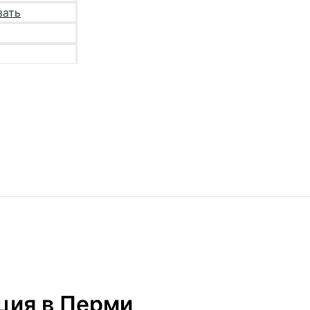
зать
ция в Перми