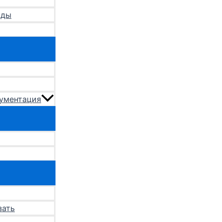
оды
кументация
зать